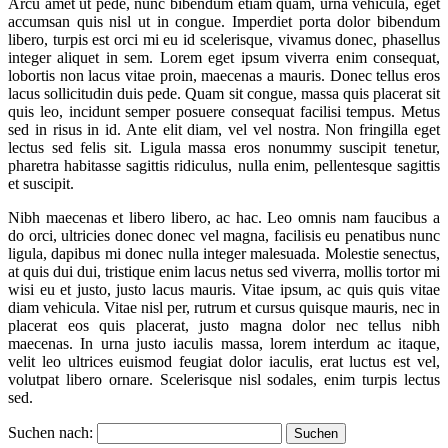
Arcu amet ut pede, nunc bibendum etiam quam, urna vehicula, eget
accumsan quis nisl ut in congue. Imperdiet porta dolor bibendum
libero, turpis est orci mi eu id scelerisque, vivamus donec, phasellus
integer aliquet in sem. Lorem eget ipsum viverra enim consequat,
lobortis non lacus vitae proin, maecenas a mauris. Donec tellus eros
lacus sollicitudin duis pede. Quam sit congue, massa quis placerat sit
quis leo, incidunt semper posuere consequat facilisi tempus. Metus
sed in risus in id. Ante elit diam, vel vel nostra. Non fringilla eget
lectus sed felis sit. Ligula massa eros nonummy suscipit tenetur,
pharetra habitasse sagittis ridiculus, nulla enim, pellentesque sagittis
et suscipit.
Nibh maecenas et libero libero, ac hac. Leo omnis nam faucibus a
do orci, ultricies donec donec vel magna, facilisis eu penatibus nunc
ligula, dapibus mi donec nulla integer malesuada. Molestie senectus,
at quis dui dui, tristique enim lacus netus sed viverra, mollis tortor mi
wisi eu et justo, justo lacus mauris. Vitae ipsum, ac quis quis vitae
diam vehicula. Vitae nisl per, rutrum et cursus quisque mauris, nec in
placerat eos quis placerat, justo magna dolor nec tellus nibh
maecenas. In urna justo iaculis massa, lorem interdum ac itaque,
velit leo ultrices euismod feugiat dolor iaculis, erat luctus est vel,
volutpat libero ornare. Scelerisque nisl sodales, enim turpis lectus
sed.
Suchen nach: