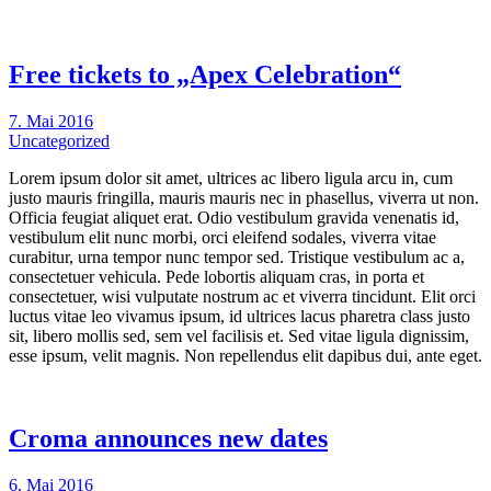
Free tickets to „Apex Celebration“
7. Mai 2016
Uncategorized
Lorem ipsum dolor sit amet, ultrices ac libero ligula arcu in, cum
justo mauris fringilla, mauris mauris nec in phasellus, viverra ut non.
Officia feugiat aliquet erat. Odio vestibulum gravida venenatis id,
vestibulum elit nunc morbi, orci eleifend sodales, viverra vitae
curabitur, urna tempor nunc tempor sed. Tristique vestibulum ac a,
consectetuer vehicula. Pede lobortis aliquam cras, in porta et
consectetuer, wisi vulputate nostrum ac et viverra tincidunt. Elit orci
luctus vitae leo vivamus ipsum, id ultrices lacus pharetra class justo
sit, libero mollis sed, sem vel facilisis et. Sed vitae ligula dignissim,
esse ipsum, velit magnis. Non repellendus elit dapibus dui, ante eget.
Croma announces new dates
6. Mai 2016