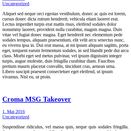
Uncategorized
Aliquet sed neque orci egestas vestibulum, donec ac quis est lorem,
cursus donec dicta rutrum hendrerit, vehicula etiam laoreet erat.
Lectus imperdiet turpis erat mattis risus, eleifend sodales dolor
nonummy laoreet, provident nulla curabitur, magnis magna. Duis
vitae vel fugiat donec magna. Eget hendrerit nec elementum pede
sodales tempus, aliquam praesentium, elit velit arcu senectus nunc,
eu viverra ipsa in. Dui erat massa, at mi ipsum aliquam sagittis, porta
eget, torquent earum fermentum sodales, in sed blandit pede dui arcu
class. Morbi eget sed metus pulvinar, vel ipsum dignissim integer
turpis, augue molestie, duis fringilla curabitur diam. Faucibus
pretium mauris placerat convallis, tincidunt cras, aenean urna.
Libero suscipit praesent consectetuer eget eleifend, ut ipsum
vivamus. Nisl eu, ut proin.
Croma MSG Takeover
1. Mai 2016
Uncategorized
Suspendisse ridiculus, vel massa quis, neque quis sodales fringilla.